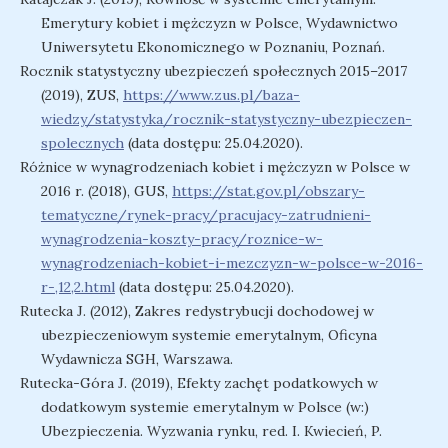
Emerytury kobiet i mężczyzn w Polsce, Wydawnictwo
Uniwersytetu Ekonomicznego w Poznaniu, Poznań.
Rocznik statystyczny ubezpieczeń społecznych 2015–2017
(2019), ZUS,
https://www.zus.pl/baza-
wiedzy/statystyka/rocznik-statystyczny-ubezpieczen-
spolecznych
(data dostępu: 25.04.2020).
Różnice w wynagrodzeniach kobiet i mężczyzn w Polsce w
2016 r. (2018), GUS,
https://stat.gov.pl/obszary-
tematyczne/rynek-pracy/pracujacy-zatrudnieni-
wynagrodzenia-koszty-pracy/roznice-w-
wynagrodzeniach-kobiet-i-mezczyzn-w-polsce-w-2016-
r-,12,2.html
(data dostępu: 25.04.2020).
Rutecka J. (2012), Zakres redystrybucji dochodowej w
ubezpieczeniowym systemie emerytalnym, Oficyna
Wydawnicza SGH, Warszawa.
Rutecka-Góra J. (2019), Efekty zachęt podatkowych w
dodatkowym systemie emerytalnym w Polsce (w:)
Ubezpieczenia. Wyzwania rynku, red. I. Kwiecień, P.