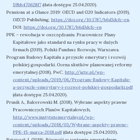
59bb470628f7
(data dostępu: 25.04.2020).
Pensions at a Glance 2019: OECD and G20 Indicators (2019),
OECD Publishing,
https://doi.org/10.1787/b6d3dcfc-en
.
DOI:
https://doi.org/10.1787/b6d3dcfc-en
PPK – rewolucja w oszczędzaniu. Pracownicze Plany
Kapitałowe jako standard na rynku pracy w dużych
firmach (2019), Polski Fundusz Rozwoju, Warszawa.
Program Budowy Kapitału a przyszłe emerytury i rozwój
polskiej gospodarki. Ocena skutków planowanej reformy
emerytalnej (2018), PwC,
http://igte.pl/wp-
content/uploads/2019/06/Program-Budowy-Kapitalu-
a-przyszle-emerytury-i-rozwoj-polskiej-gospodarki.pdf
(data dostępu: 25.04.2020).
Prusik A., Balcerowski M. (2018), Wybrane aspekty prawne
Pracowniczych Planów Kapitałowych,
http://www.instytutemerytalny.pl/wp-
content/uploads/2018/03/Wybrane-aspekty-prawne-
PPK-15-marca-2018.pdf
(data dostępu: 25.04.2020).
Ratajczak J. (2019), Równość w systemie emerytalnym.