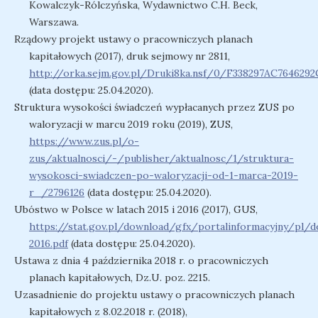
Kowalczyk-Rólczyńska, Wydawnictwo C.H. Beck,
Warszawa.
Rządowy projekt ustawy o pracowniczych planach
kapitałowych (2017), druk sejmowy nr 2811,
http://orka.sejm.gov.pl/Druki8ka.nsf/0/F338297AC764629
(data dostępu: 25.04.2020).
Struktura wysokości świadczeń wypłacanych przez ZUS po
waloryzacji w marcu 2019 roku (2019), ZUS,
https://www.zus.pl/o-
zus/aktualnosci/-/publisher/aktualnosc/1/struktura-
wysokosci-swiadczen-po-waloryzacji-od-1-marca-2019-
r_/2796126
(data dostępu: 25.04.2020).
Ubóstwo w Polsce w latach 2015 i 2016 (2017), GUS,
https://stat.gov.pl/download/gfx/portalinformacyjny/pl
2016.pdf
(data dostępu: 25.04.2020).
Ustawa z dnia 4 października 2018 r. o pracowniczych
planach kapitałowych, Dz.U. poz. 2215.
Uzasadnienie do projektu ustawy o pracowniczych planach
kapitałowych z 8.02.2018 r. (2018),