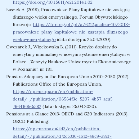
https://doi.org/10.15611/e21.2014.1.02
Łaszek A. (2018), Pracownicze Plany Kapitałowe nie zastąpią
dłuższego wieku emerytalnego, Forum Obywatelskiego
Rozwoju,
https://for.org.pl/pl/a/6212,analiza-10/2018-
pracownicze-plany-kapitalowe-nie-zastapia-dluzszego-
wieku-emerytalnego
(data dostępu: 25.04.2020).
Owczarek J., Więckowska B. (2011), Ryzyko dopłaty do
emerytury minimalnej w nowym systemie emerytalnym w
Polsce, „Zeszyty Naukowe Uniwersytetu Ekonomicznego
w Poznaniu”, nr 181.
Pension Adequacy in the European Union 2010–2050 (2012),
Publications Office of the European Union,
https://op.europa.eu/en/publication-
detail/-/publication/06564f3e-5207-4b57-aea5-
7664168e5582
(data dostępu: 25.04.2020).
Pensions at a Glance 2013: OECD and G20 Indicators (2013),
OECD Publishing,
https://op.europa.eu:443/en/publication-
detail/-/publication/d72c5336-1b12-46c9-a8cf-