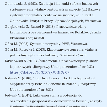
Golinowska S. (1993), Ewolucja i kierunki reform bazowych
systemów emerytalno-rentowych na świecie (w:) Bazowe
systemy emerytalno-rentowe na świecie, vol. 1, red. S.
Golinowska, Instytut Pracy i Spraw Socjalnych, Warszawa.
Gołębiowski G., Russel P. (2018), Pracownicze plany
kapitałowe a bezpieczeństwo finansowe Polaków, ,,Studia
Ekonomiczne”, nr 358.
Góra M. (2003), System emerytalny, PWE, Warszawa.
Góra M., Rutecka J. (2013), Elastyczny system emerytalny a
potrzebny jego uczestników, ,,Ekonomista”, nr 6.
Jakubowski S. (2019), Świadczenia z pracowniczych planów
kapitałowych, ,,Rozprawy Ubezpieczeniowe”, nr 2(32),
https://doi.org/10.32078/JOIN.32.07
.
Jedynak T. (2016), The Directions of the Development of
Supplementary Pension Scheme in Poland, ,,Rozprawy
Ubezpieczeniowe”, nr 3(22).
Jedynak T. (2017), Luka emerytalna a potencjał do
oszczędzania gospodarstw domowych w Polsce, ,,Zeszyty
Naukowe Politechniki Poznańskiej Organizacja i