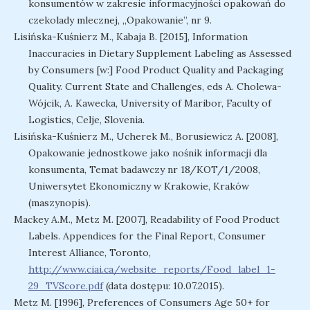
konsumentów w zakresie informacyjności opakowań do
czekolady mlecznej, „Opakowanie”, nr 9.
Lisińska-Kuśnierz M., Kabaja B. [2015], Information
Inaccuracies in Dietary Supplement Labeling as Assessed
by Consumers [w:] Food Product Quality and Packaging
Quality. Current State and Challenges, eds A. Cholewa-
Wójcik, A. Kawecka, University of Maribor, Faculty of
Logistics, Celje, Slovenia.
Lisińska-Kuśnierz M., Ucherek M., Borusiewicz A. [2008],
Opakowanie jednostkowe jako nośnik informacji dla
konsumenta, Temat badawczy nr 18/KOT/1/2008,
Uniwersytet Ekonomiczny w Krakowie, Kraków
(maszynopis).
Mackey A.M., Metz M. [2007], Readability of Food Product
Labels. Appendices for the Final Report, Consumer
Interest Alliance, Toronto,
http://www.ciai.ca/website_reports/Food_label_1-
29_TVScore.pdf
(data dostępu: 10.07.2015).
Metz M. [1996], Preferences of Consumers Age 50+ for