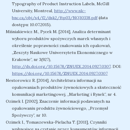
Typography of Product Instruction Labels, McGill
University, Montreal,
http://www.nlc-
bnc.ca/obj/s4/f2/dsk2/ftp03/NQ30338.pdf
(data
dostępu: 10.07.2015).
Miśniakiewicz M., Pycek M. [2014], Analiza determinant
wyboru produktów spożywczych marek własnych i
określenie poprawności znakowania ich opakowań,
„Zeszyty Naukowe Uniwersytetu Ekonomicznego w
Krakowie”, nr 3(927),
http://dx.doi.org/10.15678/ZNUEK.2014.0927.0307
. DOI:
https://doi.org/10.15678/ZNUEK.2014.0927.0307
Nestorowicz R. [2014], Architektura informacji na
opakowaniach produktów żywnościowych a skuteczność
komunikacji marketingowej, „Marketing i Rynek”, nr 4.
Ozimek I. [2002], Znaczenie informacji podawanych na
opakowaniu produktu żywnościowego, „Przemysł
Spożywczy”, nr 10.
Ozimek I., Tomaszewska-Pielacha T. [2011], Czynniki
wpływające na czytanie przez konsumentów informacji