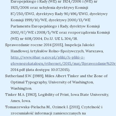
Europejskiego i Rady (WE) nr 1924/2006 i (WE) nr
1925/2006 oraz uchylenia dyrektywy Komisji
87/250/EWG, dyrektywy Rady 90/496/EWG, dyrektywy
Komisji 1999/10/WE, dyrektywy 2000/13/WE
Parlamentu Europejskiego i Rady, dyrektyw Komisji
2002/67/WE i 2008/5/WE oraz rozporządzenia Komisji
(WE) nr 608/2004, Dz.U. UE L 304/18.
Sprawozdanie roczne 2014 [2015], Inspekcja Jakości
Handlowej Artykułów Rolno-Spożywczych, Warszawa,
http://www.ijhar-s.gov.pl/pliki/A-pliki-z-
glownegokatalogu/ethernet/2015/maj/Sprawozdanie%20
2014.pdf (data dostępu: 10.07.2015).
Sutherland S.W. [1989], Miles Albert Tinker and the Zone of
Optimal Typography, University of Washington,
Washington.
Tinker M.A. [1963], Legibility of Print, Iowa State University,
Ames, Iowa.
Tomaszewska-Pielacha M., Ozimek I. [2011], Czytelność i
zrozumiałość informacji zamieszczanych na