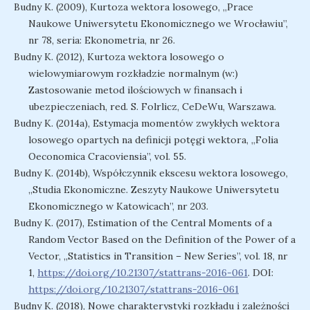
Budny K. (2009), Kurtoza wektora losowego, „Prace
Naukowe Uniwersytetu Ekonomicznego we Wrocławiu”,
nr 78, seria: Ekonometria, nr 26.
Budny K. (2012), Kurtoza wektora losowego o
wielowymiarowym rozkładzie normalnym (w:)
Zastosowanie metod ilościowych w finansach i
ubezpieczeniach, red. S. Folrlicz, CeDeWu, Warszawa.
Budny K. (2014a), Estymacja momentów zwykłych wektora
losowego opartych na definicji potęgi wektora, „Folia
Oeconomica Cracoviensia”, vol. 55.
Budny K. (2014b), Współczynnik ekscesu wektora losowego,
„Studia Ekonomiczne. Zeszyty Naukowe Uniwersytetu
Ekonomicznego w Katowicach”, nr 203.
Budny K. (2017), Estimation of the Central Moments of a
Random Vector Based on the Definition of the Power of a
Vector, „Statistics in Transition – New Series”, vol. 18, nr
1,
https://doi.org/10.21307/stattrans-2016-061
. DOI:
https://doi.org/10.21307/stattrans-2016-061
Budny K. (2018), Nowe charakterystyki rozkładu i zależności