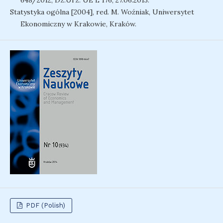
648/2012, Dz.Urz. UE L 176, 27.06.2013.
Statystyka ogólna [2004], red. M. Woźniak, Uniwersytet
Ekonomiczny w Krakowie, Kraków.
PDF (Polish)